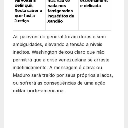
vai voltar a
mas não vê
extremament
delinquir.
nada nos
e delicada
Resta saber o
famigerados
que fará a
inquéritos de
Justiça
Xandão
As palavras do general foram duras e sem
ambiguidades, elevando a tensão a níveis
inéditos. Washington deixou claro que não
permitirá que a crise venezuelana se arraste
indefinidamente. A mensagem é clara: ou
Maduro será traído por seus próprios aliados,
ou sofrerá as consequências de uma ação
militar norte-americana.