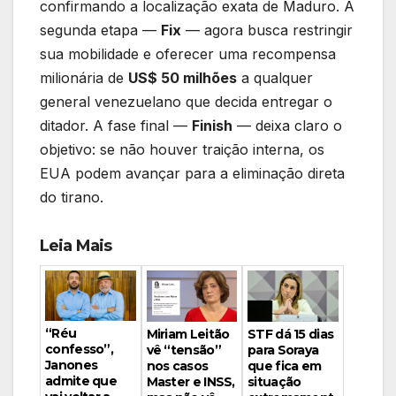
confirmando a localização exata de Maduro. A
segunda etapa —
Fix
— agora busca restringir
sua mobilidade e oferecer uma recompensa
milionária de
US$ 50 milhões
a qualquer
general venezuelano que decida entregar o
ditador. A fase final —
Finish
— deixa claro o
objetivo: se não houver traição interna, os
EUA podem avançar para a eliminação direta
do tirano.
Leia Mais
“Réu
Miriam Leitão
STF dá 15 dias
confesso”,
vê “tensão”
para Soraya
Janones
nos casos
que fica em
admite que
Master e INSS,
situação