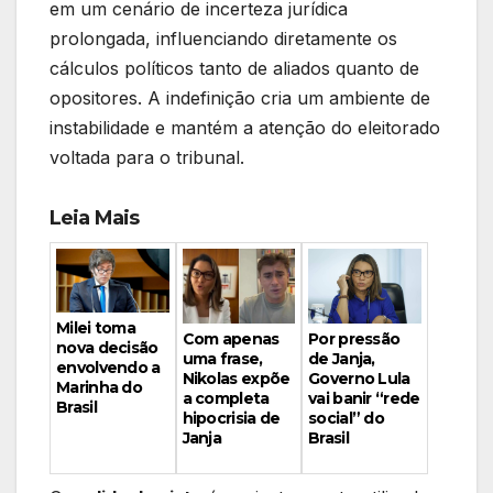
em um cenário de incerteza jurídica
prolongada, influenciando diretamente os
cálculos políticos tanto de aliados quanto de
opositores. A indefinição cria um ambiente de
instabilidade e mantém a atenção do eleitorado
voltada para o tribunal.
Leia Mais
Milei toma
Por pressão
Com apenas
nova decisão
de Janja,
uma frase,
envolvendo a
Governo Lula
Nikolas expõe
Marinha do
vai banir “rede
a completa
Brasil
social” do
hipocrisia de
Brasil
Janja