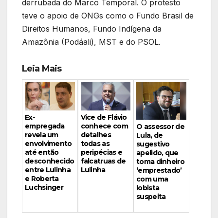
derrubada do Marco Temporal. O protesto
teve o apoio de ONGs como o Fundo Brasil de
Direitos Humanos, Fundo Indígena da
Amazônia (Podáali), MST e do PSOL.
Leia Mais
Vice de Flávio
Ex-
conhece com
empregada
O assessor de
detalhes
revela um
Lula, de
todas as
envolvimento
sugestivo
peripécias e
até então
apelido, que
falcatruas de
desconhecido
toma dinheiro
Lulinha
entre Lulinha
‘emprestado’
e Roberta
com uma
Luchsinger
lobista
suspeita