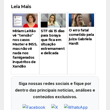
Leia Mais
O erro fatal
Miriam Leitão
STF dá 15 dias
cometido pela
vê “tensão”
para Soraya
juíza Gabriela
nos casos
que fica em
Hardt
Master e INSS,
situação
mas não vê
extremament
nada nos
e delicada
famigerados
inquéritos de
Xandão
Siga nossas redes sociais e fique por
dentro das principais notícias, análises e
conteúdos exclusivos.