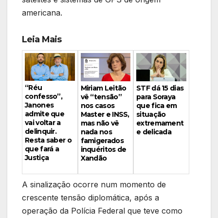
americana.
Leia Mais
“Réu
Miriam Leitão
STF dá 15 dias
confesso”,
vê “tensão”
para Soraya
Janones
nos casos
que fica em
admite que
Master e INSS,
situação
vai voltar a
mas não vê
extremament
delinquir.
nada nos
e delicada
Resta saber o
famigerados
que fará a
inquéritos de
Justiça
Xandão
A sinalização ocorre num momento de
crescente tensão diplomática, após a
operação da Polícia Federal que teve como