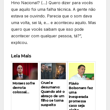
Hino Nacional? (…) Quero dizer para vocês
que aquilo foi uma falha técnica. A gente não
estava se ouvindo. Parecia que o som dava
uma volta, sei lá, e… e aconteceu aquilo. Mas
quero que vocês saibam que isso pode
acontecer com qualquer pessoa, tá?”,
explicou.
Leia Mais
Cruel e
Moraes sofre
Flávio
desumano:
derrota
Bolsonaro faz
Quando até o
colossal…
uma
abraço de um
inesperada
filho se torna
promessa
suspeito
caso seja