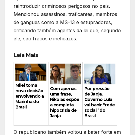
reintroduzir criminosos perigosos no país.
Mencionou assassinos, traficantes, membros
de gangues como a MS-13 e estupradores,
criticando também agentes da lei que, segundo
ele, são fracos e ineficazes.
Leia Mais
Milei toma
Por pressão
Com apenas
nova decisão
de Janja,
uma frase,
envolvendo a
Governo Lula
Nikolas expõe
Marinha do
vai banir “rede
a completa
Brasil
social” do
hipocrisia de
Brasil
Janja
O republicano também voltou a bater forte em