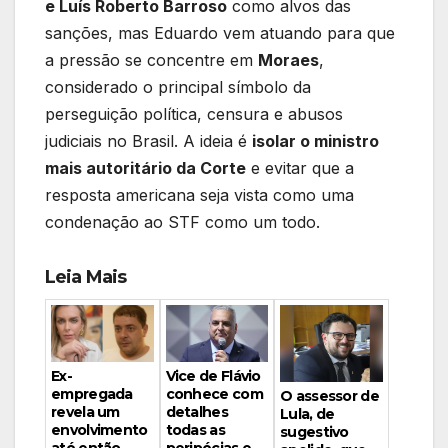
e Luís Roberto Barroso
como alvos das
sanções, mas Eduardo vem atuando para que
a pressão se concentre em
Moraes
,
considerado o principal símbolo da
perseguição política, censura e abusos
judiciais no Brasil. A ideia é
isolar o ministro
mais autoritário da Corte
e evitar que a
resposta americana seja vista como uma
condenação ao STF como um todo.
Leia Mais
Vice de Flávio
Ex-
conhece com
empregada
O assessor de
detalhes
revela um
Lula, de
todas as
envolvimento
sugestivo