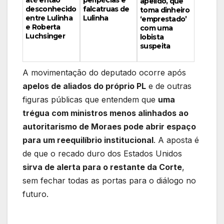
peripécias e
até então
apelido, que
falcatruas de
desconhecido
toma dinheiro
Lulinha
entre Lulinha
‘emprestado’
e Roberta
com uma
Luchsinger
lobista
suspeita
A movimentação do deputado ocorre após
apelos de aliados do próprio PL
e de outras
figuras públicas que entendem que
uma
trégua com ministros menos alinhados ao
autoritarismo de Moraes pode abrir espaço
para um reequilíbrio institucional
. A aposta é
de que o recado duro dos Estados Unidos
sirva de alerta para o restante da Corte
,
sem fechar todas as portas para o diálogo no
futuro.