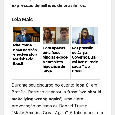
expressão de milhões de brasileiros
.
Leia Mais
Milei toma
Por pressão
Com apenas
nova decisão
de Janja,
uma frase,
envolvendo a
Governo Lula
Nikolas expõe
Marinha do
vai banir “rede
a completa
Brasil
social” do
hipocrisia de
Brasil
Janja
Durante seu discurso no evento
Icon.S
, em
Brasília, Barroso disparou a frase “
we should
make lying wrong again
”, uma clara
provocação ao lema de Donald Trump —
“Make America Great Again”. A fala ocorre em