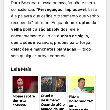
Para Bolsonaro, essa nomeação não é mera
coincidência. “
Perseguição. Implacável.
Essa
é a palavra que define o tratamento que venho
recebendo”, afirmou. Enquanto
corruptos da
velha política são absolvidos
, ele é
constantemente alvo de
quebra de sigilo,
operações invasivas, prisões para forçar
delações e manchetes plantadas
— tudo
sem qualquer prova concreta.
Leia Mais
Cruel e
Moraes sofre
Flávio
desumano:
derrota
Bolsonaro faz
Quando até o
colossal…
uma
abraço de um
inesperada