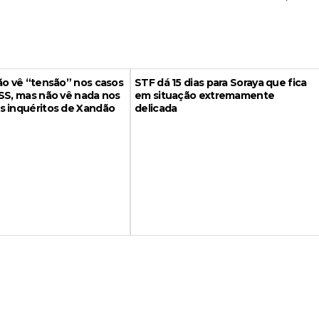
ão vê “tensão” nos casos
STF dá 15 dias para Soraya que fica
SS, mas não vê nada nos
em situação extremamente
s inquéritos de Xandão
delicada