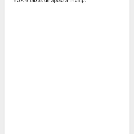
EUA e faixas de apoio a Trump.