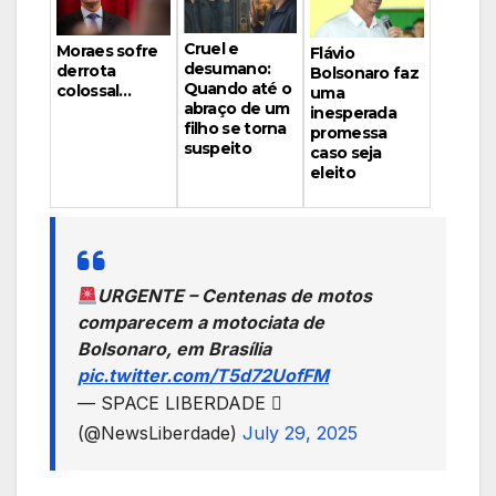
Cruel e
Moraes sofre
Flávio
desumano:
derrota
Bolsonaro faz
Quando até o
colossal…
uma
abraço de um
inesperada
filho se torna
promessa
suspeito
caso seja
eleito
URGENTE – Centenas de motos
comparecem a motociata de
Bolsonaro, em Brasília
pic.twitter.com/T5d72UofFM
— SPACE LIBERDADE 
(@NewsLiberdade)
July 29, 2025