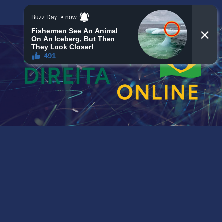
Skip
qua. ago 5th, 2026
11:29:29 PM
to
content