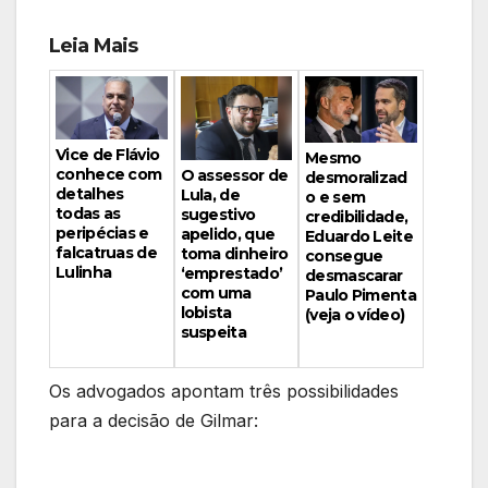
Leia Mais
Vice de Flávio
Mesmo
conhece com
O assessor de
desmoralizad
detalhes
Lula, de
o e sem
todas as
sugestivo
credibilidade,
peripécias e
apelido, que
Eduardo Leite
falcatruas de
toma dinheiro
consegue
Lulinha
‘emprestado’
desmascarar
com uma
Paulo Pimenta
lobista
(veja o vídeo)
suspeita
Os advogados apontam três possibilidades
para a decisão de Gilmar: