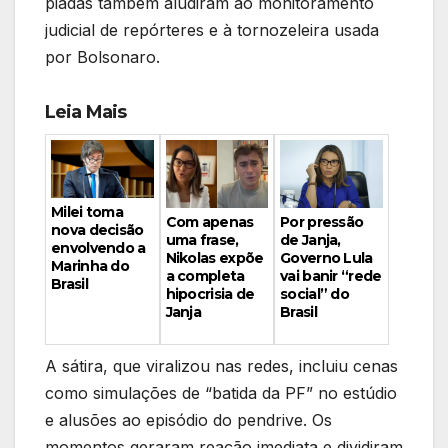
piadas também aludiram ao monitoramento
judicial de repórteres e à tornozeleira usada
por Bolsonaro.
Leia Mais
Milei toma
Por pressão
Com apenas
nova decisão
de Janja,
uma frase,
envolvendo a
Governo Lula
Nikolas expõe
Marinha do
vai banir “rede
a completa
Brasil
social” do
hipocrisia de
Brasil
Janja
A sátira, que viralizou nas redes, incluiu cenas
como simulações de “batida da PF” no estúdio
e alusões ao episódio do pendrive. Os
momentos geraram reação imediata e dividiram