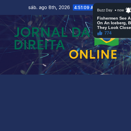
Skip
sáb. ago 8th, 2026
4:51:11 AM
to
content