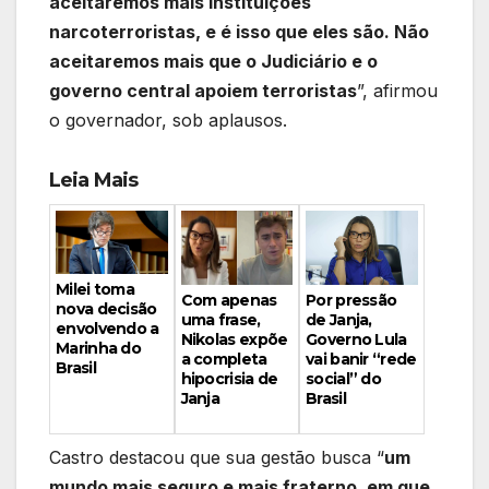
aceitaremos mais instituições
narcoterroristas, e é isso que eles são. Não
aceitaremos mais que o Judiciário e o
governo central apoiem terroristas
”, afirmou
o governador, sob aplausos.
Leia Mais
Milei toma
Por pressão
Com apenas
nova decisão
de Janja,
uma frase,
envolvendo a
Governo Lula
Nikolas expõe
Marinha do
vai banir “rede
a completa
Brasil
social” do
hipocrisia de
Brasil
Janja
Castro destacou que sua gestão busca “
um
mundo mais seguro e mais fraterno, em que