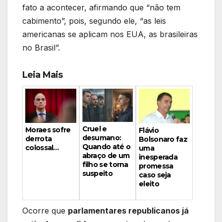
fato a acontecer, afirmando que “não tem
cabimento”, pois, segundo ele, “as leis
americanas se aplicam nos EUA, as brasileiras
no Brasil”.
Leia Mais
Cruel e
Moraes sofre
Flávio
desumano:
derrota
Bolsonaro faz
Quando até o
colossal…
uma
abraço de um
inesperada
filho se torna
promessa
suspeito
caso seja
eleito
Ocorre que
parlamentares republicanos já