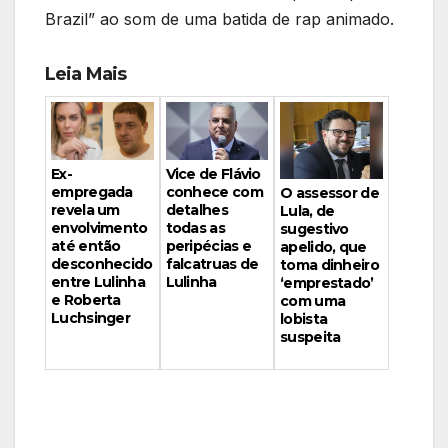
Brazil” ao som de uma batida de rap animado.
Leia Mais
Vice de Flávio
Ex-
conhece com
empregada
O assessor de
detalhes
revela um
Lula, de
todas as
envolvimento
sugestivo
peripécias e
até então
apelido, que
falcatruas de
desconhecido
toma dinheiro
Lulinha
entre Lulinha
‘emprestado’
e Roberta
com uma
Luchsinger
lobista
suspeita