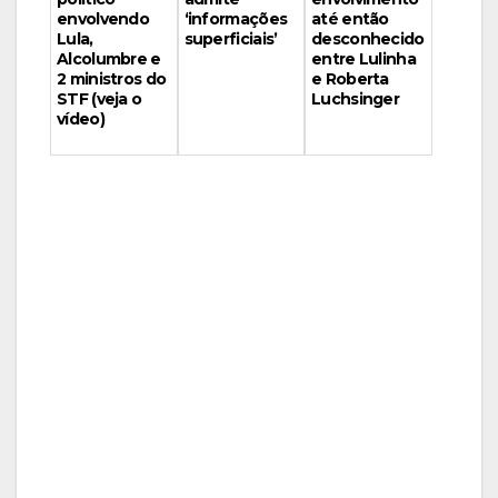
até então
envolvendo
‘informações
desconhecido
Lula,
superficiais’
entre Lulinha
Alcolumbre e
e Roberta
2 ministros do
Luchsinger
STF (veja o
vídeo)