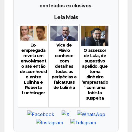
conteúdos exclusivos.
Leia Mais
Vice de
Ex-
O assessor
Flávio
empregada
de Lula, de
conhece
revela um
sugestivo
com
envolviment
apelido, que
detalhes
o até então
toma
todas as
desconhecid
dinheiro
peripécias e
o entre
‘emprestado
falcatruas
Lulinha e
’ com uma
de Lulinha
Roberta
lobista
Luchsinger
suspeita