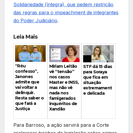
Solidariedade (íntegra), que pedem restrição
das regras para o impeachment de integrantes
do Poder Judiciário
.
Leia Mais
“Réu
Miriam Leitão
STF dá 15 dias
confesso”,
vê “tensão”
para Soraya
Janones
nos casos
que fica em
admite que
Master e INSS,
situação
vai voltar a
mas não vê
extremament
delinquir.
nada nos
e delicada
Resta saber o
famigerados
que fará a
inquéritos de
Justiça
Xandão
Para Barroso, a ação servirá para a Corte