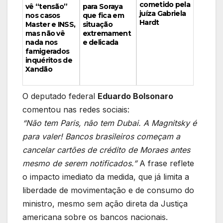
cometido pela
vê “tensão”
para Soraya
juíza Gabriela
nos casos
que fica em
Hardt
Master e INSS,
situação
mas não vê
extremament
nada nos
e delicada
famigerados
inquéritos de
Xandão
O deputado federal
Eduardo Bolsonaro
comentou nas redes sociais:
“Não tem Paris, não tem Dubai. A Magnitsky é
para valer! Bancos brasileiros começam a
cancelar cartões de crédito de Moraes antes
mesmo de serem notificados.”
A frase reflete
o impacto imediato da medida, que já limita a
liberdade de movimentação e de consumo do
ministro, mesmo sem ação direta da Justiça
americana sobre os bancos nacionais.