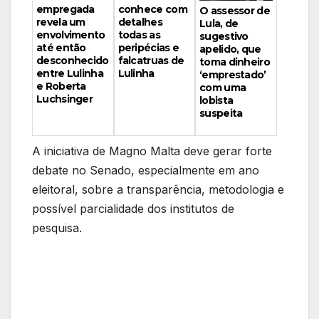
conhece com
empregada
O assessor de
detalhes
revela um
Lula, de
todas as
envolvimento
sugestivo
peripécias e
até então
apelido, que
falcatruas de
desconhecido
toma dinheiro
Lulinha
entre Lulinha
‘emprestado’
e Roberta
com uma
Luchsinger
lobista
suspeita
A iniciativa de Magno Malta deve gerar forte
debate no Senado, especialmente em ano
eleitoral, sobre a transparência, metodologia e
possível parcialidade dos institutos de
pesquisa.