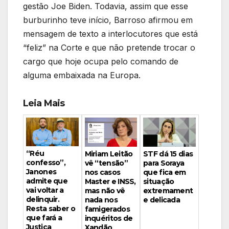
gestão Joe Biden. Todavia, assim que esse
burburinho teve início, Barroso afirmou em
mensagem de texto a interlocutores que está
“feliz” na Corte e que não pretende trocar o
cargo que hoje ocupa pelo comando de
alguma embaixada na Europa.
Leia Mais
“Réu
Miriam Leitão
STF dá 15 dias
confesso”,
vê “tensão”
para Soraya
Janones
nos casos
que fica em
admite que
Master e INSS,
situação
vai voltar a
mas não vê
extremament
delinquir.
nada nos
e delicada
Resta saber o
famigerados
que fará a
inquéritos de
Justiça
Xandão