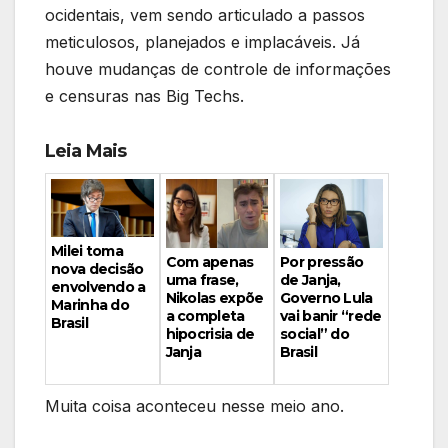
ocidentais, vem sendo articulado a passos
meticulosos, planejados e implacáveis. Já
houve mudanças de controle de informações
e censuras nas Big Techs.
Leia Mais
Milei toma
Por pressão
Com apenas
nova decisão
de Janja,
uma frase,
envolvendo a
Governo Lula
Nikolas expõe
Marinha do
vai banir “rede
a completa
Brasil
social” do
hipocrisia de
Brasil
Janja
Muita coisa aconteceu nesse meio ano.