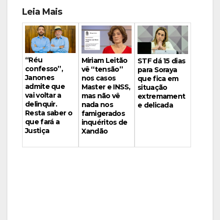
Leia Mais
“Réu
Miriam Leitão
STF dá 15 dias
confesso”,
vê “tensão”
para Soraya
Janones
nos casos
que fica em
admite que
Master e INSS,
situação
vai voltar a
mas não vê
extremament
delinquir.
nada nos
e delicada
Resta saber o
famigerados
que fará a
inquéritos de
Justiça
Xandão