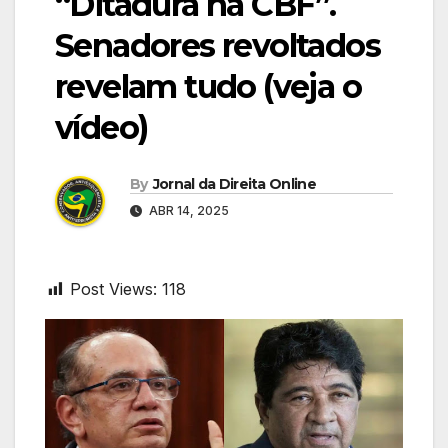
“Ditadura na CBF”.
Senadores revoltados
revelam tudo (veja o
vídeo)
By
Jornal da Direita Online
ABR 14, 2025
Post Views:
118