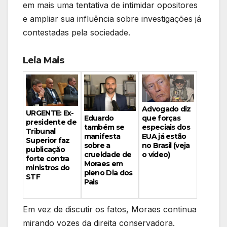
em mais uma tentativa de intimidar opositores
e ampliar sua influência sobre investigações já
contestadas pela sociedade.
Leia Mais
Advogado diz
URGENTE: Ex-
Eduardo
que forças
presidente de
também se
especiais dos
Tribunal
manifesta
EUA já estão
Superior faz
sobre a
no Brasil (veja
publicação
crueldade de
o vídeo)
forte contra
Moraes em
ministros do
pleno Dia dos
STF
Pais
Em vez de discutir os fatos, Moraes continua
mirando vozes da direita conservadora.