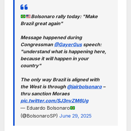
Bolsonaro rally today: "Make
Brazil great again"
Message happened during
Congressman
@GayerGus
speech:
"understand what is happening here,
because it will happen in your
country"
The only way Brazil is aligned with
the West is through
@jairbolsonaro
–
thru sanction Moraes
pic.twitter.com/SJ3nvZM6Ug
— Eduardo Bolsonaro
(@BolsonaroSP)
June 29, 2025