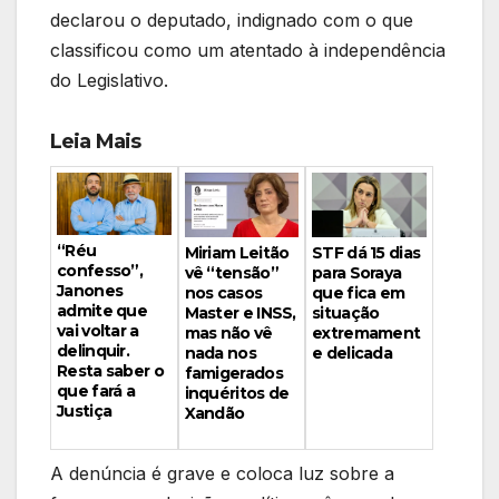
declarou o deputado, indignado com o que
classificou como um atentado à independência
do Legislativo.
Leia Mais
“Réu
Miriam Leitão
STF dá 15 dias
confesso”,
vê “tensão”
para Soraya
Janones
nos casos
que fica em
admite que
Master e INSS,
situação
vai voltar a
mas não vê
extremament
delinquir.
nada nos
e delicada
Resta saber o
famigerados
que fará a
inquéritos de
Justiça
Xandão
A denúncia é grave e coloca luz sobre a