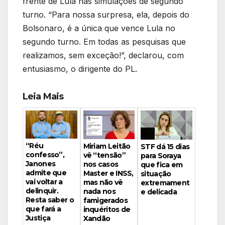
frente de Lula nas simulações de segundo
turno. “Para nossa surpresa, ela, depois do
Bolsonaro, é a única que vence Lula no
segundo turno. Em todas as pesquisas que
realizamos, sem exceção!”, declarou, com
entusiasmo, o dirigente do PL.
Leia Mais
“Réu
Miriam Leitão
STF dá 15 dias
confesso”,
vê “tensão”
para Soraya
Janones
nos casos
que fica em
admite que
Master e INSS,
situação
vai voltar a
mas não vê
extremament
delinquir.
nada nos
e delicada
Resta saber o
famigerados
que fará a
inquéritos de
Justiça
Xandão