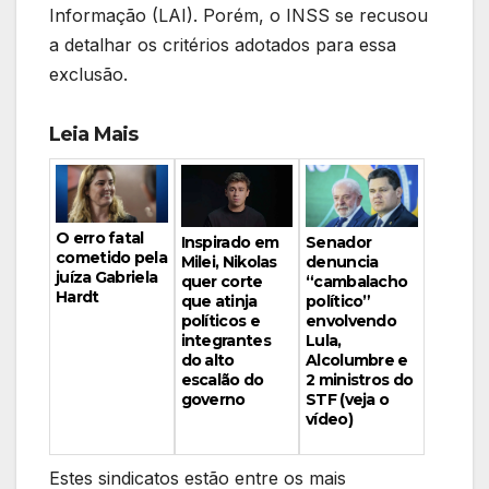
Informação (LAI). Porém, o INSS se recusou
a detalhar os critérios adotados para essa
exclusão.
Leia Mais
O erro fatal
Inspirado em
Senador
cometido pela
Milei, Nikolas
denuncia
juíza Gabriela
quer corte
“cambalacho
Hardt
que atinja
político”
políticos e
envolvendo
integrantes
Lula,
do alto
Alcolumbre e
escalão do
2 ministros do
governo
STF (veja o
vídeo)
Estes sindicatos estão entre os mais