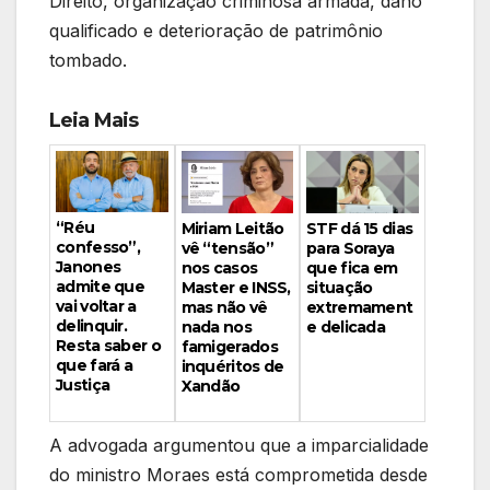
Direito, organização criminosa armada, dano
qualificado e deterioração de patrimônio
tombado.
Leia Mais
“Réu
Miriam Leitão
STF dá 15 dias
confesso”,
vê “tensão”
para Soraya
Janones
nos casos
que fica em
admite que
Master e INSS,
situação
vai voltar a
mas não vê
extremament
delinquir.
nada nos
e delicada
Resta saber o
famigerados
que fará a
inquéritos de
Justiça
Xandão
A advogada argumentou que a imparcialidade
do ministro Moraes está comprometida desde