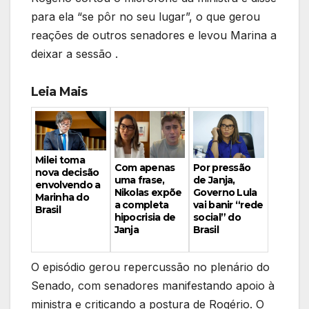
para ela “se pôr no seu lugar”, o que gerou
reações de outros senadores e levou Marina a
deixar a sessão .
Leia Mais
Milei toma
Por pressão
Com apenas
nova decisão
de Janja,
uma frase,
envolvendo a
Governo Lula
Nikolas expõe
Marinha do
vai banir “rede
a completa
Brasil
social” do
hipocrisia de
Brasil
Janja
O episódio gerou repercussão no plenário do
Senado, com senadores manifestando apoio à
ministra e criticando a postura de Rogério. O