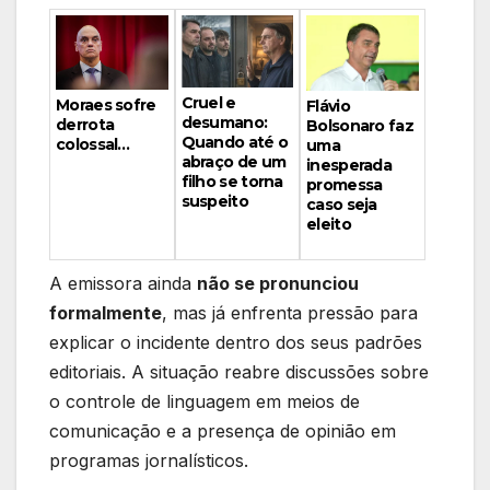
Cruel e
Moraes sofre
Flávio
desumano:
derrota
Bolsonaro faz
Quando até o
colossal…
uma
abraço de um
inesperada
filho se torna
promessa
suspeito
caso seja
eleito
A emissora ainda
não se pronunciou
formalmente
, mas já enfrenta pressão para
explicar o incidente dentro dos seus padrões
editoriais. A situação reabre discussões sobre
o controle de linguagem em meios de
comunicação e a presença de opinião em
programas jornalísticos.