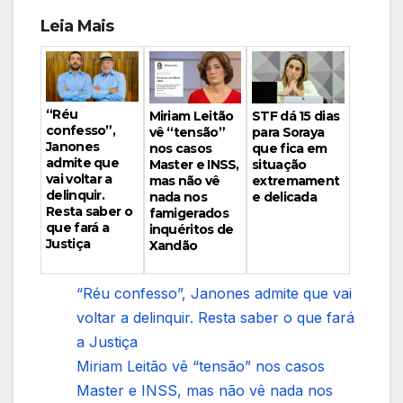
Leia Mais
“Réu
Miriam Leitão
STF dá 15 dias
confesso”,
vê “tensão”
para Soraya
Janones
nos casos
que fica em
admite que
Master e INSS,
situação
vai voltar a
mas não vê
extremament
delinquir.
nada nos
e delicada
Resta saber o
famigerados
que fará a
inquéritos de
Justiça
Xandão
“Réu confesso”, Janones admite que vai
voltar a delinquir. Resta saber o que fará
a Justiça
Miriam Leitão vê “tensão” nos casos
Master e INSS, mas não vê nada nos