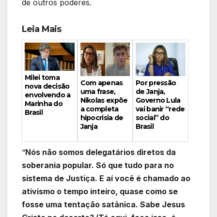
de outros poderes.
Leia Mais
Milei toma
Por pressão
Com apenas
nova decisão
de Janja,
uma frase,
envolvendo a
Governo Lula
Nikolas expõe
Marinha do
vai banir “rede
a completa
Brasil
social” do
hipocrisia de
Brasil
Janja
“
Nós não somos delegatários diretos da
soberania popular. Só que tudo para no
sistema de Justiça. E aí você é chamado ao
ativismo o tempo inteiro, quase como se
fosse uma tentação satânica. Sabe Jesus