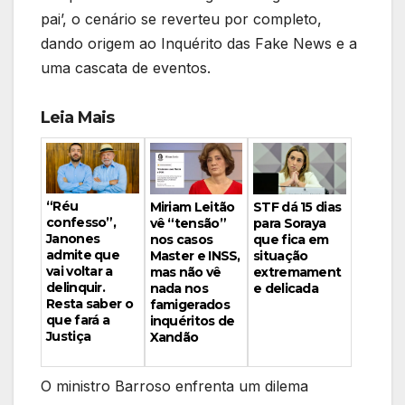
pai’, o cenário se reverteu por completo,
dando origem ao Inquérito das Fake News e a
uma cascata de eventos.
Leia Mais
“Réu
Miriam Leitão
STF dá 15 dias
confesso”,
vê “tensão”
para Soraya
Janones
nos casos
que fica em
admite que
Master e INSS,
situação
vai voltar a
mas não vê
extremament
delinquir.
nada nos
e delicada
Resta saber o
famigerados
que fará a
inquéritos de
Justiça
Xandão
O ministro Barroso enfrenta um dilema