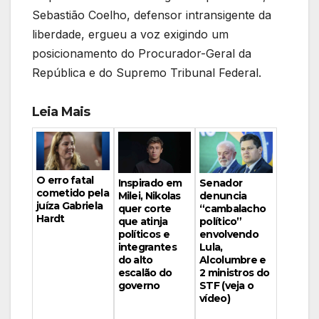
Sebastião Coelho, defensor intransigente da
liberdade, ergueu a voz exigindo um
posicionamento do Procurador-Geral da
República e do Supremo Tribunal Federal.
Leia Mais
O erro fatal
Inspirado em
Senador
cometido pela
Milei, Nikolas
denuncia
juíza Gabriela
quer corte
“cambalacho
Hardt
que atinja
político”
políticos e
envolvendo
integrantes
Lula,
do alto
Alcolumbre e
escalão do
2 ministros do
governo
STF (veja o
vídeo)