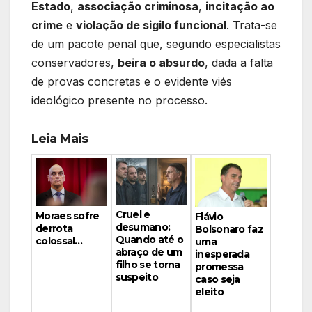
Estado
,
associação criminosa
,
incitação ao
crime
e
violação de sigilo funcional
. Trata-se
de um pacote penal que, segundo especialistas
conservadores,
beira o absurdo
, dada a falta
de provas concretas e o evidente viés
ideológico presente no processo.
Leia Mais
Cruel e
Moraes sofre
Flávio
desumano:
derrota
Bolsonaro faz
Quando até o
colossal…
uma
abraço de um
inesperada
filho se torna
promessa
suspeito
caso seja
eleito