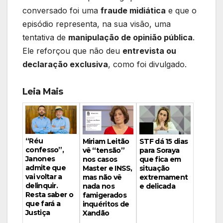
conversado foi uma
fraude midiática
e que o
episódio representa, na sua visão, uma
tentativa de
manipulação de opinião pública
.
Ele reforçou que não deu
entrevista ou
declaração exclusiva
, como foi divulgado.
Leia Mais
“Réu
Miriam Leitão
STF dá 15 dias
confesso”,
vê “tensão”
para Soraya
Janones
nos casos
que fica em
admite que
Master e INSS,
situação
vai voltar a
mas não vê
extremament
delinquir.
nada nos
e delicada
Resta saber o
famigerados
que fará a
inquéritos de
Justiça
Xandão