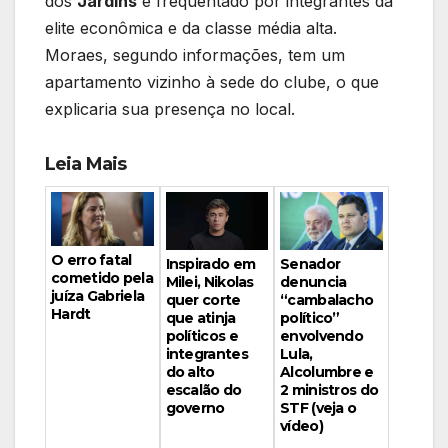
dos
Jardins
e frequentado por integrantes da
elite econômica e da classe média alta.
Moraes, segundo informações, tem um
apartamento vizinho à sede do clube, o que
explicaria sua presença no local.
Leia Mais
O erro fatal
Inspirado em
Senador
cometido pela
Milei, Nikolas
denuncia
juíza Gabriela
quer corte
“cambalacho
Hardt
que atinja
político”
políticos e
envolvendo
integrantes
Lula,
do alto
Alcolumbre e
escalão do
2 ministros do
governo
STF (veja o
vídeo)