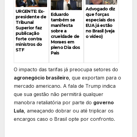
Advogado diz
URGENTE: Ex-
Eduardo
que forças
presidente de
também se
especiais dos
Tribunal
manifesta
EUA já estão
Superior faz
sobre a
no Brasil (veja
publicação
crueldade de
o vídeo)
forte contra
Moraes em
ministros do
pleno Dia dos
STF
Pais
O impacto das tarifas já preocupa setores do
agronegócio brasileiro
, que exportam para o
mercado americano. A fala de Trump indica
que sua gestão não permitirá qualquer
manobra retaliatória por parte do
governo
Lula
, ameaçando dobrar ou até triplicar os
encargos caso o Brasil opte por confronto.